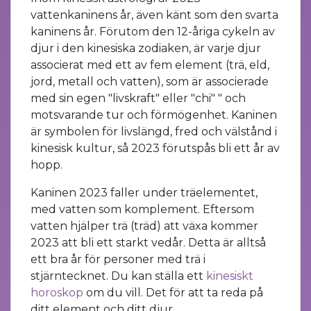
vattenkaninens år, även känt som den svarta
kaninens år. Förutom den 12-åriga cykeln av
djur i den kinesiska zodiaken, är varje djur
associerat med ett av fem element (trä, eld,
jord, metall och vatten), som är associerade
med sin egen "livskraft" eller "chi" " och
motsvarande tur och förmögenhet. Kaninen
är symbolen för livslängd, fred och välstånd i
kinesisk kultur, så 2023 förutspås bli ett år av
hopp.
Kaninen 2023 faller under träelementet,
med vatten som komplement. Eftersom
vatten hjälper trä (träd) att växa kommer
2023 att bli ett starkt vedår. Detta är alltså
ett bra år för personer med trä i
stjärntecknet. Du kan ställa ett
kinesiskt
horoskop
om du vill. Det för att ta reda på
ditt element och ditt djur.