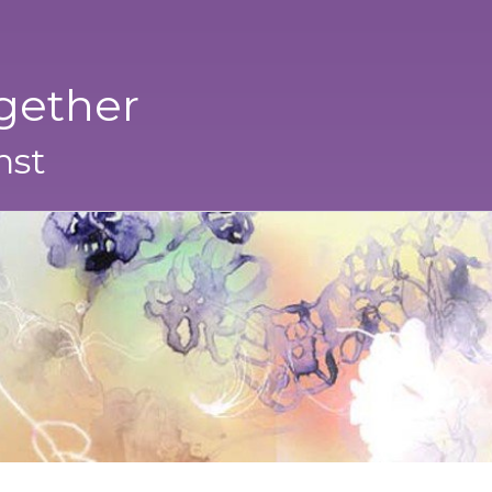
gether
nst