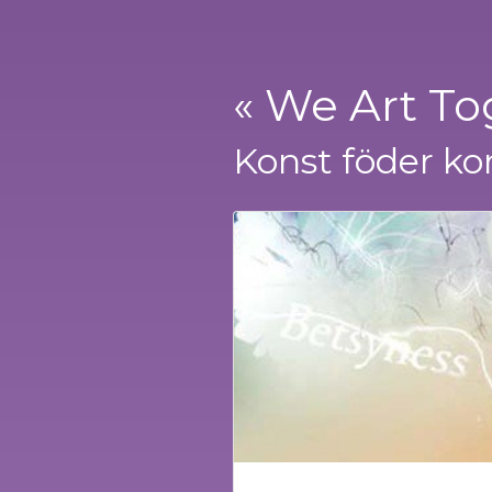
« We Art To
Konst föder ko