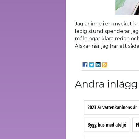
Jag är inne i en mycket k
ledig stund spenderar jag 
målningar klara redan och fl
Älskar när jag har ett såda
Andra inlägg
2023 är vattenkaninens år
Bygg hus med ateljé
F